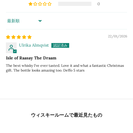
0
Sort by
22/01/2026
Ulrika Almqvist
Isle of Raasay The Draam
The best whisky I’ve ever tasted. Love it and what a fantastic Christmas
gift. The bottle looks amazing too. Deffo 5 stars
ウィスキールームで最近見たもの