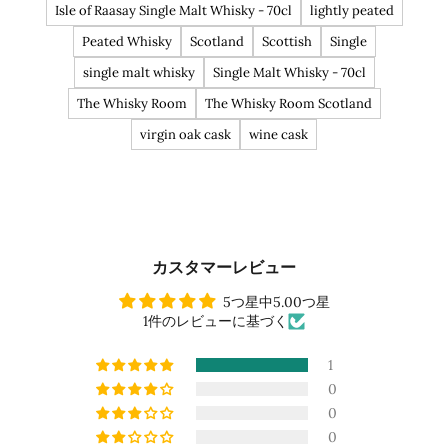
Isle of Raasay Single Malt Whisky - 70cl
lightly peated
Peated Whisky
Scotland
Scottish
Single
single malt whisky
Single Malt Whisky - 70cl
The Whisky Room
The Whisky Room Scotland
virgin oak cask
wine cask
カスタマーレビュー
5つ星中5.00つ星
1件のレビューに基づく
1
0
0
0