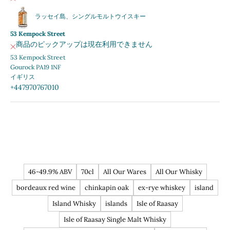
ラッセイ島、シングルモルトウイスキー
53 Kempock Street
商品のピックアップは現在利用できません
53 Kempock Street
Gourock PA19 1NF
イギリス
+447970767010
46-49.9% ABV
70cl
All Our Wares
All Our Whisky
bordeaux red wine
chinkapin oak
ex-rye whiskey
island
Island Whisky
islands
Isle of Raasay
Isle of Raasay Single Malt Whisky