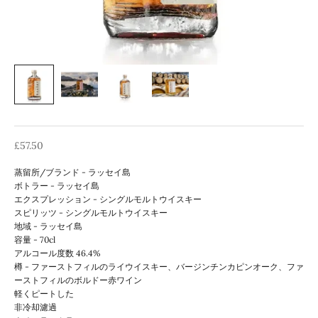
セール価格
£57.50
蒸留所/ブランド - ラッセイ島
ボトラー - ラッセイ島
エクスプレッション - シングルモルトウイスキー
スピリッツ - シングルモルトウイスキー
地域 - ラッセイ島
容量 - 70cl
アルコール度数 46.4%
樽 - ファーストフィルのライウイスキー、バージンチンカピンオーク、ファ
ーストフィルのボルドー赤ワイン
軽くピートした
非冷却濾過