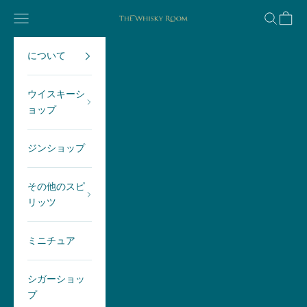
コンテンツへスキップ
メニュー
検索
カー
The Whisky Room Scotland | Sp
について
ウイスキーシ
ョップ
ジンショップ
その他のスピ
リッツ
ミニチュア
シガーショッ
プ